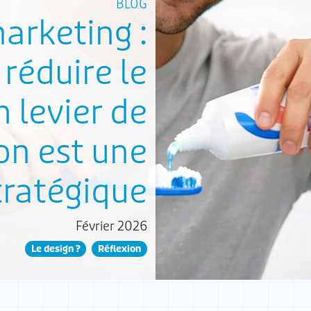
BLOG
arketing :
réduire le
n levier de
on est une
tratégique
Février 2026
Le design ?
Réflexion