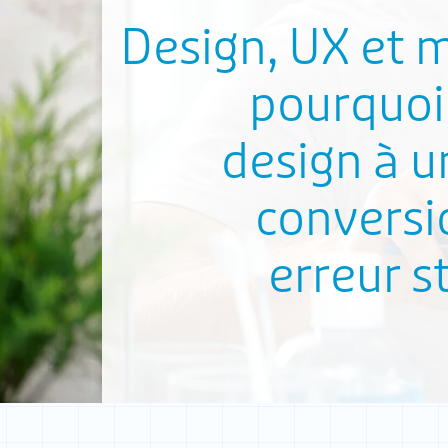
Design, UX et m
pourquoi 
design à u
conversi
erreur s